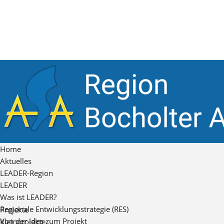
Home
Aktuelles
LEADER-Region
LEADER
Was ist LEADER?
Regionale Entwicklungsstrategie (RES)
Projekte
Von der Idee zum Projekt
Kleinprojekte