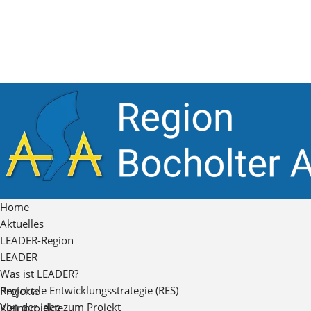
Home
Aktuelles
LEADER-Region
LEADER
Was ist LEADER?
Regionale Entwicklungsstrategie (RES)
Projekte
Von der Idee zum Projekt
Kleinprojekte