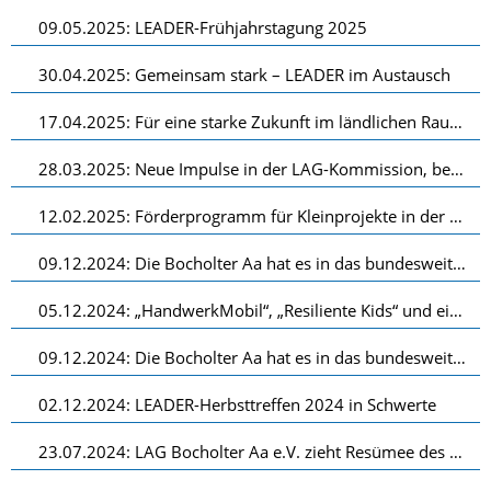
09.05.2025: LEADER-Frühjahrstagung 2025
30.04.2025: Gemeinsam stark – LEADER im Austausch
17.04.2025: Für eine starke Zukunft im ländlichen Raum – LEADER braucht Ihre Stimme!
28.03.2025: Neue Impulse in der LAG-Kommission, beschlossenes LEADER-Projekt und Blick auf die Kleinprojekte-Förderung
12.02.2025: Förderprogramm für Kleinprojekte in der LEADER-Region „Bocholter Aa“
09.12.2024: Die Bocholter Aa hat es in das bundesweite Magazin “LandInForm” geschafft
05.12.2024: „HandwerkMobil“, „Resiliente Kids“ und ein neuer Pop-Up Store – Die LEADER-Region Bocholter Aa beschließt drei neue LEADER-Projekte
09.12.2024: Die Bocholter Aa hat es in das bundesweite Magazin „LandInForm“ geschafft
02.12.2024: LEADER-Herbsttreffen 2024 in Schwerte
23.07.2024: LAG Bocholter Aa e.V. zieht Resümee des geförderten E-Carsharing-Projektes