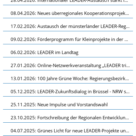
28.04.2026: Internationaler LEADER-Austausch stärkt ländliche Regionen aus den Niederlanden, Belgien und Deutschland
08.04.2026: Neues überregionales Kooperationsprojekt „LEADER4Youth“ erhält positives Votum
17.02.2026: Austausch der münsterländer LEADER-Regionen
09.02.2026: Förderprogramm für Kleinprojekte in der LEADER-Region „Bocholter Aa“
06.02.2026: LEADER im Landtag
27.01.2026: Online-Netzwerkveranstaltung „LEADER trifft Biodiversität: Chancen für das Münsterland“ am 26.02.2026
13.01.2026: 100 Jahre Grüne Woche: Regierungsbezirk Münster präsentiert seine neun LEADER-Regionen in Berlin
05.12.2025: LEADER-Zukunftsdialog in Brüssel - NRW setzt Impulse für die Zukunft ländlicher Räume
25.11.2025: Neue Impulse und Vorstandswahl
23.10.2025: Fortschreibung der Regionalen Entwicklungsstrategie genehmigt
04.07.2025: Grünes Licht für neue LEADER-Projekte und Austausch mit der LEADER-Region Achterhoek (NL)