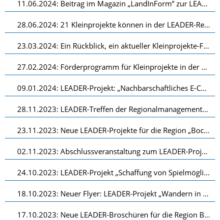
11.06.2024: Beitrag im Magazin „LandInForm” zur LEADER-Region “Bocholter Aa”
28.06.2024: 21 Kleinprojekte können in der LEADER-Region „Bocholter Aa“ umgesetzt werden
23.03.2024: Ein Rückblick, ein aktueller Kleinprojekte-Förderaufruf und ein neues LEADER-Projekt
27.02.2024: Förderprogramm für Kleinprojekte in der LEADER-Region „Bocholter Aa“
09.01.2024: LEADER-Projekt: „Nachbarschaftliches E-Carsharing” im Fokus: Deutschlandfunk berichtet über nachhaltige Entwicklung in der Bocholter Aa-Region
28.11.2023: LEADER-Treffen der Regionalmanagements auf Landesebene in Schwerte
23.11.2023: Neue LEADER-Projekte für die Region „Bocholter Aa“
02.11.2023: Abschlussveranstaltung zum LEADER-Projekt „Praxisnahe Inklusion sichtbar machen“
24.10.2023: LEADER-Projekt „Schaffung von Spielmöglichkeiten für Kinder am Adler-Sportpark” erfolgreich abgeschlossen
18.10.2023: Neuer Flyer: LEADER-Projekt „Wandern in der Region Bocholter Aa”
17.10.2023: Neue LEADER-Broschüren für die Region Bocholter Aa