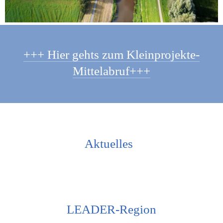
+++ Hier gehts zum Kleinprojekte-
Mittelabruf+++
Aktuelles  
LEADER-Region