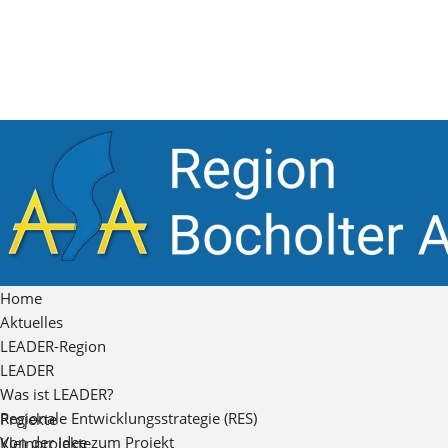
Home
Aktuelles
LEADER-Region
LEADER
Was ist LEADER?
Regionale Entwicklungsstrategie (RES)
Projekte
Von der Idee zum Projekt
Kleinprojekte