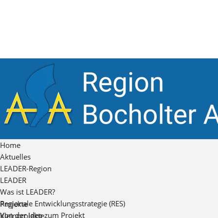
Home
Aktuelles
LEADER-Region
LEADER
Was ist LEADER?
Regionale Entwicklungsstrategie (RES)
Projekte
Von der Idee zum Projekt
Kleinprojekte